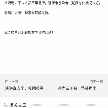
性活动，不去人员密集场所，确保考前及考试期间身体状况良好。
敬请广大考生和家长理解支持。
本文转自河北省教育考试院网站！
上一篇
下一篇
演讲说安全，校园报平安——献县一中举办“全民国家安全教育日”演讲比赛
得力三干会，整装再出发——一中召开宣传贯彻“三干会”精神暨新学期工作部署大会
相关文章