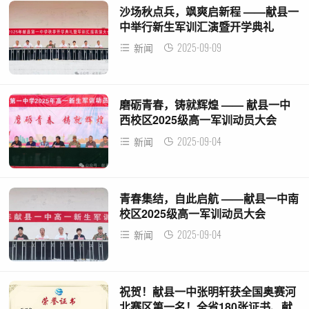
沙场秋点兵，飒爽启新程 ——献县一
中举行新生军训汇演暨开学典礼
2025-09-09
新闻
磨砺青春，铸就辉煌 —— 献县一中
西校区2025级高一军训动员大会
2025-09-04
新闻
青春集结，自此启航 ——献县一中南
校区2025级高一军训动员大会
2025-09-04
新闻
祝贺！献县一中张明轩获全国奥赛河
北赛区第一名！全省180张证书、献