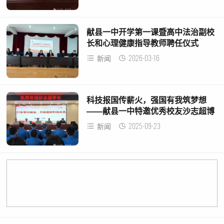
献县一中开学第一课暨高中法治副校
长和心理健康指导教师聘任仪式
2026-03-16
新闻
科技报国传薪火，强国有我筑梦想
——献县一中特邀优秀校友沙志超博
士返校开讲
2025-09-23
新闻