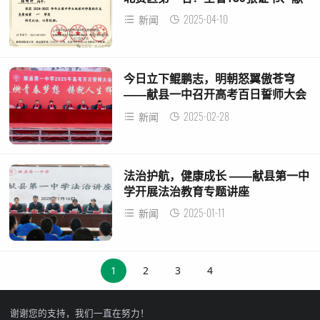
县一中斩获15张！
2025-04-10
新闻
今日立下鲲鹏志，明朝怒翼傲苍穹
——献县一中召开高考百日誓师大会
2025-02-28
新闻
法治护航，健康成长 ——献县第一中
学开展法治教育专题讲座
2025-01-11
新闻
1
2
3
4
谢谢您的支持，我们一直在努力！