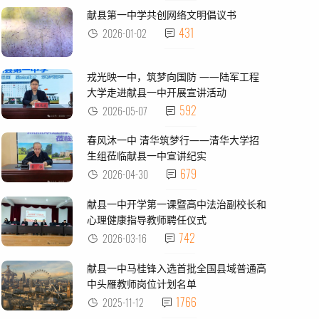
献县第一中学共创网络文明倡议书
431
2026-01-02
戎光映一中，筑梦向国防 ——陆军工程
大学走进献县一中开展宣讲活动
592
2026-05-07
春风沐一中 清华筑梦行——清华大学招
生组莅临献县一中宣讲纪实
679
2026-04-30
献县一中开学第一课暨高中法治副校长和
心理健康指导教师聘任仪式
742
2026-03-16
献县一中马桂锋入选首批全国县域普通高
中头雁教师岗位计划名单
1766
2025-11-12