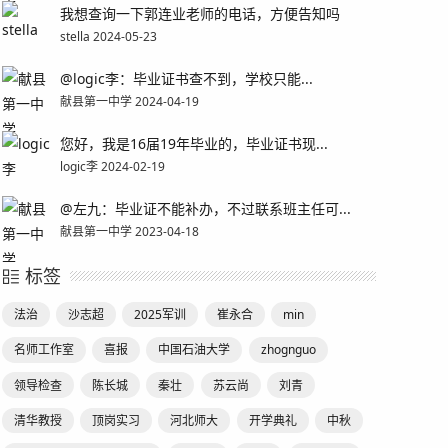
我想查询一下郭连业老师的电话，方便告知吗
stella 2024-05-23
@logic李：毕业证书查不到，学校只能...
献县第一中学 2024-04-19
您好，我是16届19年毕业的，毕业证书现...
logic李 2024-02-19
@左九：毕业证不能补办，不过联系班主任可...
献县第一中学 2023-04-18
标签
法治
沙志超
2025军训
崔永合
min
名师工作室
喜报
中国石油大学
zhognguo
领导检查
陈长城
秦壮
苏云尚
刘青
清华教授
顶岗实习
河北师大
开学典礼
中秋