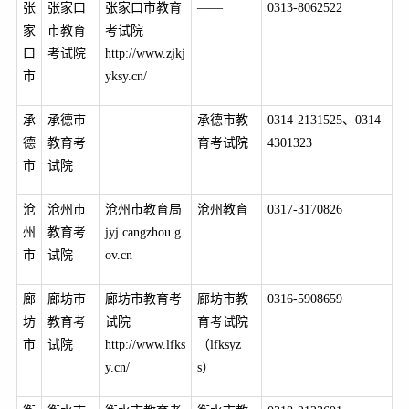
张
张家口
张家口市教育
——
0313-8062522
家
市教育
考试院
口
考试院
http://www.zjkj
市
yksy.cn/
承
承德市
——
承德市教
0314-2131525
、0314-
德
教育考
育考试院
4301323
市
试院
沧
沧州市
沧州市教育局
沧州教育
0317-3170826
州
教育考
jyj.cangzhou.g
市
试院
ov.cn
廊
廊坊市
廊坊市教育考
廊坊市教
0316-5908659
坊
教育考
试院
育考试院
市
试院
http://www.lfks
（lfksyz
y.cn/
s）