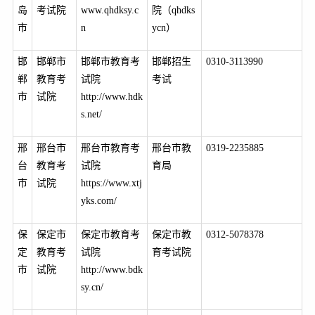
岛
考试院
www.qhdksy.c
院（qhdks
市
n
ycn）
邯
邯郸市
邯郸市教育考
邯郸招生
0310-3113990
郸
教育考
试院
考试
市
试院
http://www.hdk
s.net/
邢
邢台市
邢台市教育考
邢台市教
0319-2235885
台
教育考
试院
育局
市
试院
https://www.xtj
yks.com/
保
保定市
保定市教育考
保定市教
0312-5078378
定
教育考
试院
育考试院
市
试院
http://www.bdk
sy.cn/