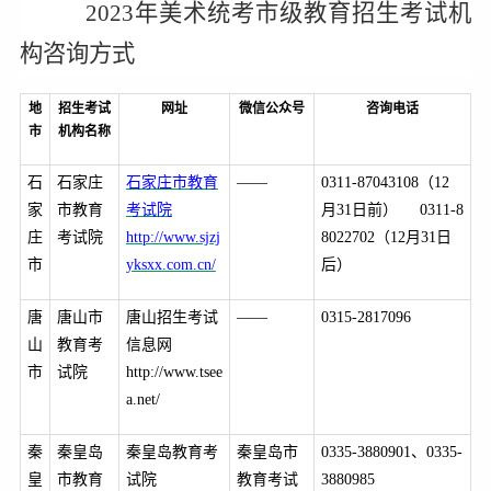
2023
年美术统考市级教育招生考试机
构咨询方式
地
招生考试
网址
微信公众号
咨询电话
市
机构名称
石
石家庄
石家庄市教育
——
0311-87043108
（12
家
市教育
考试院
月31日前） 0311-8
庄
考试院
http://www.sjzj
8022702（12月31日
市
yksxx.com.cn/
后）
唐
唐山市
唐山招生考试
——
0315-2817096
山
教育考
信息网
市
试院
http://www.tsee
a.net/
秦
秦皇岛
秦皇岛教育考
秦皇岛市
0335-3880901
、0335-
皇
市教育
试院
教育考试
3880985