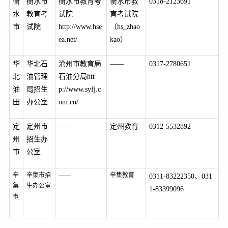
衡
衡水市
衡水市教育考
衡水市教
0318-2123691
水
教育考
试院
育考试院
市
试院
http://www.hse
（hs_zhao
ea.net/
kao）
华
华北石
沧州市教育局
——
0317-2780651
北
油管理
石油分局htt
油
局招生
p://www.syfj.c
田
办公室
om.cn/
定
定州市
——
定州教育
0312-5532892
州
招生办
市
公室
辛
辛集市招
——
辛集教育
0311-83222350
、031
集
生办公室
1-83399096
市