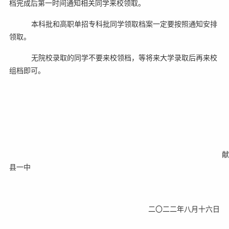
档完成后第一时间通知相关同学来校领取。
本科批和高职单招专科批同学领取档案一定要按照通知安排
领取。
无院校录取的同学不要来校领档，等将来大学录取后再来校
组档即可。
献
县一中
二〇二二年八月十六日