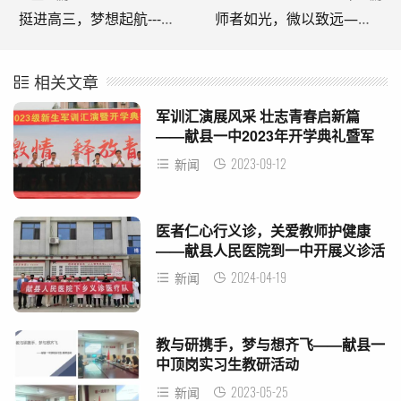
挺进高三，梦想起航---高三年级举行联考表彰暨高考励志演讲大会
师者如光，微以致远——第37个教师节，向献县一中老师致敬
相关文章
军训汇演展风采 壮志青春启新篇
——献县一中2023年开学典礼暨军
训汇演表彰大会
2023-09-12
新闻
医者仁心行义诊，关爱教师护健康
——献县人民医院到一中开展义诊活
动
2024-04-19
新闻
教与研携手，梦与想齐飞——献县一
中顶岗实习生教研活动
2023-05-25
新闻