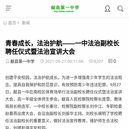
首页
>
新闻
青春成长，法治护航——一中法治副校长
聘任仪式暨法治宣讲大会
0
献县第一中学
2021-09-27 00:11:06
8207
创建平安校园，法治护航成长。为进一步增强青少年学生的法治观
念，提高自我保护和防范意识，有效预防青少年违法犯罪，9月27
日，献县一中在南校区体育场举行法治副校长聘任仪式暨法治宣讲
大会，高一年级全体师生参会。献县人民检察院检察长庞雪、教体
局局长杨连军、一中校长秦壮、检察院副检察长刘中江、专职检委
赵春燕出席大会，会议由副校长刘振华主持。刘校长阐明了学校聘
任法治副校长的重要意义，做好法治宣传教育，维护师生合法权
益，创建和谐平安校园。